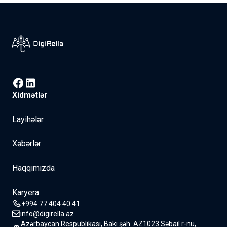
Xidmətlər
Layihələr
Xəbərlər
Haqqımızda
Karyera
+994 77 404 40 41
info@digirella.az
Azərbaycan Respublikası, Bakı şəh. AZ1023 Səbail r-nu,