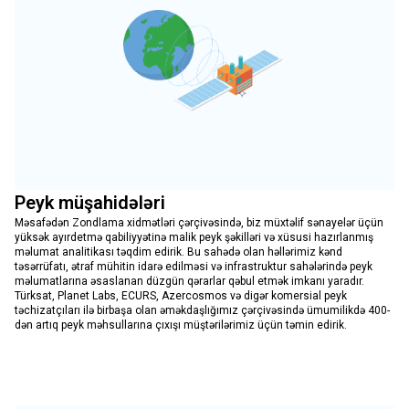
Peyk müşahidələri
Məsafədən Zondlama xidmətləri çərçivəsində, biz müxtəlif sənayelər üçün
yüksək ayırdetmə qabiliyyətinə malik peyk şəkilləri və xüsusi hazırlanmış
məlumat analitikası təqdim edirik. Bu sahədə olan həllərimiz kənd
təsərrüfatı, ətraf mühitin idarə edilməsi və infrastruktur sahələrində peyk
məlumatlarına əsaslanan düzgün qərarlar qəbul etmək imkanı yaradır.
Türksat, Planet Labs, ECURS, Azercosmos və digər komersial peyk
təchizatçıları ilə birbaşa olan əməkdaşlığımız çərçivəsində ümumilikdə 400-
dən artıq peyk məhsullarına çıxışı müştərilərimiz üçün təmin edirik.