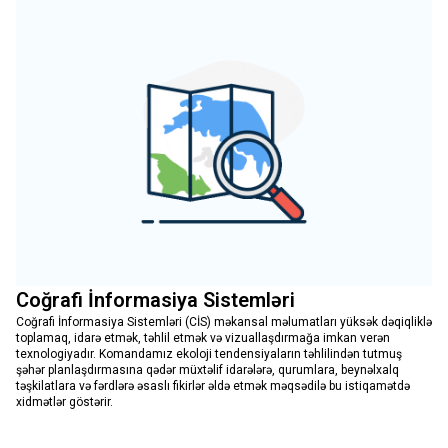
Coğrafi İnformasiya Sistemləri
Coğrafi İnformasiya Sistemləri (CİS) məkansal məlumatları yüksək dəqiqliklə
toplamaq, idarə etmək, təhlil etmək və vizuallaşdırmağa imkan verən
texnologiyadır. Komandamız ekoloji tendensiyaların təhlilindən tutmuş
şəhər planlaşdırmasına qədər müxtəlif idarələrə, qurumlara, beynəlxalq
təşkilatlara və fərdlərə əsaslı fikirlər əldə etmək məqsədilə bu istiqamətdə
xidmətlər göstərir.