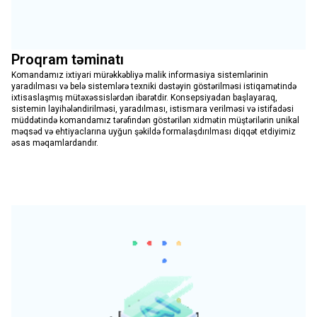
Proqram təminatı
Komandamız ixtiyari mürəkkəbliyə malik informasiya sistemlərinin
yaradılması və belə sistemlərə texniki dəstəyin göstərilməsi istiqamətində
ixtisaslaşmış mütəxəssislərdən ibarətdir. Konsepsiyadan başlayaraq,
sistemin layihələndirilməsi, yaradılması, istismara verilməsi və istifadəsi
müddətində komandamız tərəfindən göstərilən xidmətin müştərilərin unikal
məqsəd və ehtiyaclarına uyğun şəkildə formalaşdırılması diqqət etdiyimiz
əsas məqamlardandır.