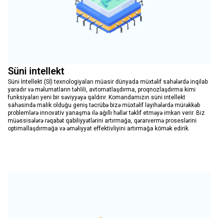
Süni intellekt
Süni İntellekt (Sİ) texnologiyaları müasir dünyada müxtəlif sahələrdə inqilab
yaradır və məlumatların təhlili, avtomatlaşdırma, proqnozlaşdırma kimi
funksiyaları yeni bir səviyyəyə qaldırır. Komandamızın süni intellekt
sahəsində malik olduğu geniş təcrübə bizə müxtəlif layihələrdə mürəkkəb
problemlərə innovativ yanaşma ilə ağıllı həllər təklif etməyə imkan verir. Biz
müəssisələrə rəqabət qabiliyyətlərini artırmağa, qərarvermə proseslərini
optimallaşdırmağa və əməliyyat effektivliyini artırmağa kömək edirik.